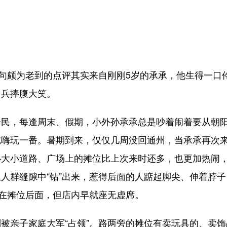
句颇为老到的点评其实来自刚刚5岁的承承，他生得一口
向兵捧腹大笑。
，每逢周末、假期，小外孙承承总是吵着闹着要从朝
吃嗨玩一番。暑期到来，仅仅几周没回通州，当承承再次
—大小道路、广场上的摊位比上次来时还多，也更加热闹
人群缝隙中“钻”出来，惹得后面的人踮起脚尖、伸着脖子
”在摊位后面，但店内早就座无虚席。
亲子家庭大军“占领”。路两旁的摊位有卖玩具的、卖饰