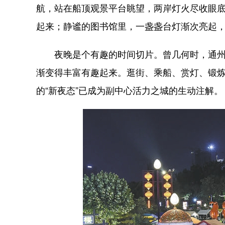
航，站在船顶观景平台眺望，两岸灯火尽收眼
起来；静谧的图书馆里，一盏盏台灯渐次亮起
夜晚是个有趣的时间切片。曾几何时，通州被
渐变得丰富有趣起来。逛街、乘船、赏灯、锻
的“新夜态”已成为副中心活力之城的生动注解。