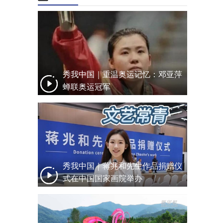
秀我中国｜重温奥运记忆：邓亚萍
蝉联奥运冠军
秀我中国｜蒋兆和先生作品捐赠仪
式在中国国家画院举办