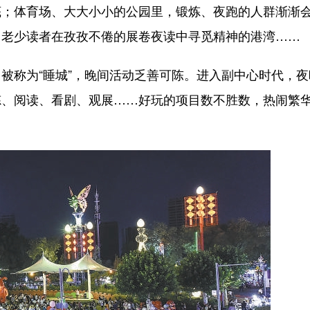
底；体育场、大大小小的公园里，锻炼、夜跑的人群渐渐
，老少读者在孜孜不倦的展卷夜读中寻觅精神的港湾……
称为“睡城”，晚间活动乏善可陈。进入副中心时代，夜
炼、阅读、看剧、观展……好玩的项目数不胜数，热闹繁