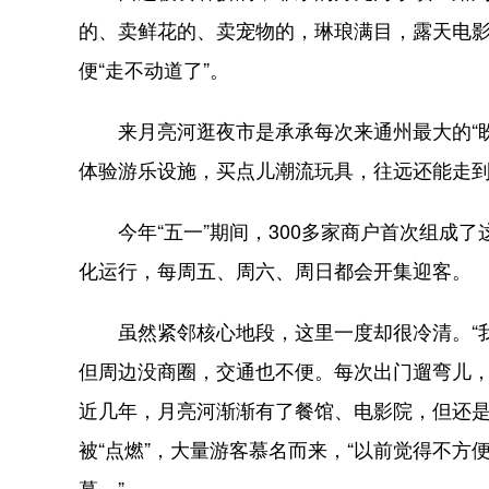
的、卖鲜花的、卖宠物的，琳琅满目，露天电
便“走不动道了”。
来月亮河逛夜市是承承每次来通州最大的“盼
体验游乐设施，买点儿潮流玩具，往远还能走
今年“五一”期间，300多家商户首次组成了
化运行，每周五、周六、周日都会开集迎客。
虽然紧邻核心地段，这里一度却很冷清。“我们
但周边没商圈，交通也不便。每次出门遛弯儿，
近几年，月亮河渐渐有了餐馆、电影院，但还
被“点燃”，大量游客慕名而来，“以前觉得不
慕。”