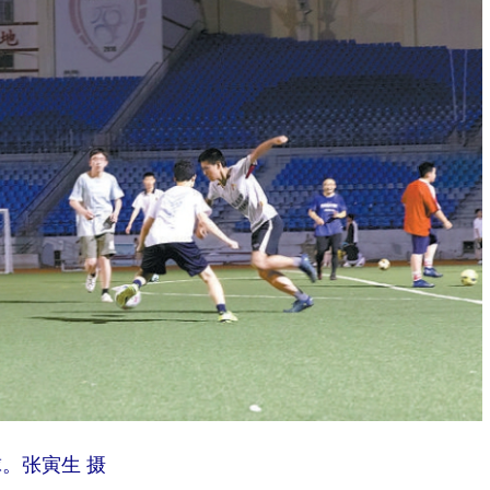
。张寅生 摄