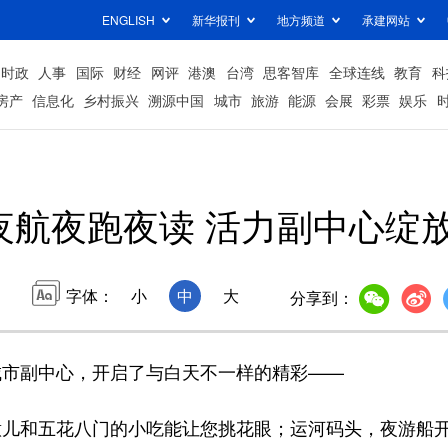
ENGLISH
新华报刊
地方频道
承建网站
时政
人事
国际
财经
网评
港澳
台湾
思客智库
全球连线
教育
科
房产
信息化
乡村振兴
溯源中国
城市
旅游
能源
会展
彩票
娱乐
夜航夜跑夜读 活力副中心绽放
字体：
小
中
大
分享到：
市副中心，开启了与白天不一样的精彩——
儿和五花八门的小吃能让您挑花眼；运河码头，夜游船