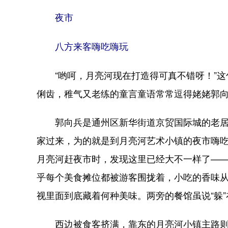
夜市
八方来客嗨吃嗨玩
“哟呵，月亮河现在打造得可真不错呀！”这
俐齿，稚气又老练的童言童语常常逗得姥姥郭
郭向兵是通州区新华街道京贸国际城的老居民
家过来，为的就是到月亮河艺术小镇的夜市嗨
月亮河赶夜市时，发现这里已经大不一样了—
乎每个美食摊位都被游客围拢着，小吃的香味从
视里面到底藏着何种美味。两旁的餐馆虽说“躲
西边被食客挤满，靠东的月亮河小镇主路则被