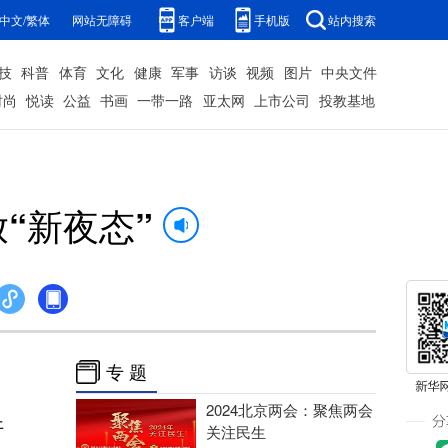
中文/繁体
网站无障碍
客户端
手机版
站内搜索
技
科普
体育
文化
健康
军事
访谈
视频
图片
中央文件
时尚
悦读
公益
书画
一带一路
亚太网
上市公司
投教基地
“新夜态”
专 题
2024北京两会：聚焦两会
开
关注民生