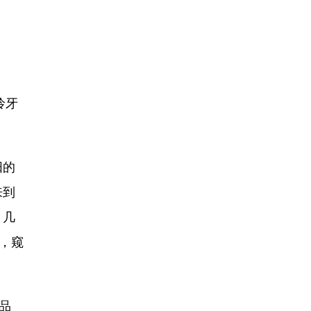
伶牙
阳的
来到
，几
，窥
品