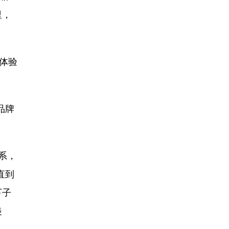
里，
体验
品牌
系，
直到
下子
羡